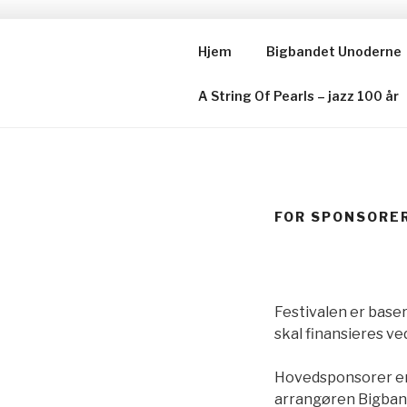
Videre
til
Hjem
Bigbandet Unoderne
BIGBANDE
indhold
A String Of Pearls – jazz 100 år
FOR SPONSORE
Festivalen er baser
skal finansieres ve
Hovedsponsorer er
arrangøren Bigban