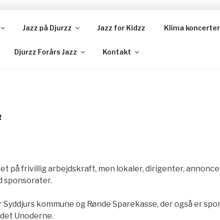
Jazz på Djurzz
Jazz for Kidzz
Klima koncerter
T UNODERNE
Djurzz Forårs Jazz
Kontakt
R
et på frivillig arbejdskraft, men lokaler, dirigenter, annonc
d sponsorater.
 Syddjurs kommune og Rønde Sparekasse, der også er spon
det Unoderne.