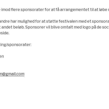
imod flere sponsorater for at få arrangementet til at løbe 
 andre har mulighed for at støtte festivalen med et sponsorat
et andet beløb. Sponsorer vil blive omtalt med logo på de so
side.
ing/sponsorater:
en
en@gmail.com